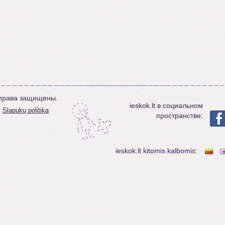
е права защищены.
ieskok.lt в социальном
Slapukų politika
пространстве:
ieskok.lt kitomis kalbomis: