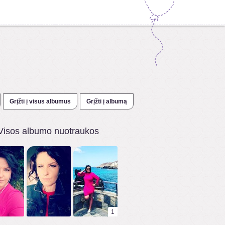
Grįžti į visus albumus
Grįžti į albumą
Visos albumo nuotraukos
1