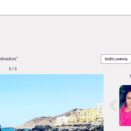
uotraukos"
Grįžti į anketą
6 / 6
1